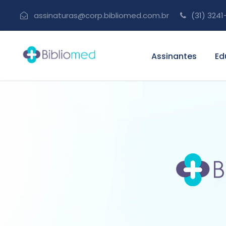
assinaturas@corp.bibliomed.com.br
(31) 3241
Assinantes
Ed