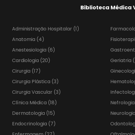
Biblioteca Médica 
Administração Hospitalar
(1)
Farmacol
Anatomia
(4)
Fisioterap
Anestesiologia
(6)
Gastroent
Cardiologia
(20)
Geriatria
(
Cirurgia
(17)
Ginecolog
Cirurgia Plástica
(3)
Hematolo
Cirurgia Vascular
(3)
Infectolog
Clínica Médica
(18)
Nefrologi
Dermatologia
(15)
Neurologia
Endocrinologia
(7)
Odontolo
Enfermagem
(27)
Oftalmolo