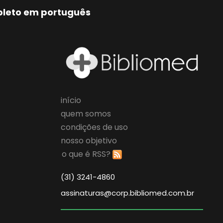
mpleto em português
início
quem somos
condições de uso
nosso objetivo
o que é RSS?
(31) 3241-4860
assinaturas@corp.bibliomed.com.br