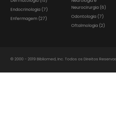
Dermatologia
(15)
Neurologia e
Neurocirurgia
(6)
Endocrinologia
(7)
Odontologia
(7)
Enfermagem
(27)
Oftalmologia
(2)
© 2000 - 2019 Bibliomed, Inc. Todos os Direitos Reserv