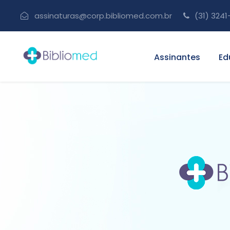
assinaturas@corp.bibliomed.com.br
(31) 3241
Assinantes
Ed