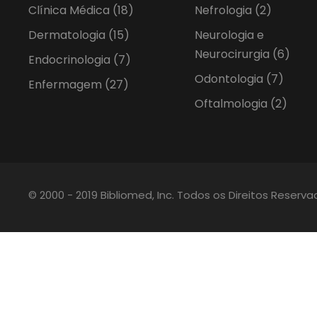
Clínica Médica
(18)
Nefrologia
(2)
Dermatologia
(15)
Neurologia e
Neurocirurgia
(6)
Endocrinologia
(7)
Odontologia
(7)
Enfermagem
(27)
Oftalmologia
(2)
© 2000 - 2019 Bibliomed, Inc. Todos os Direitos Reserv