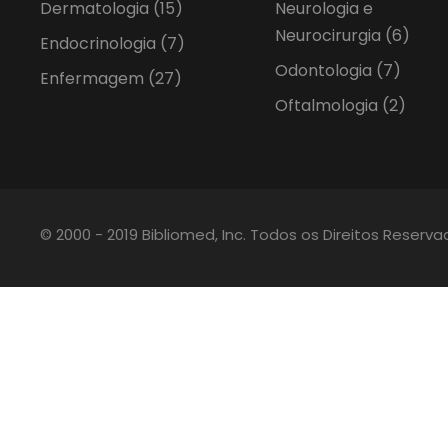
Dermatologia
(15)
Neurologia e
Neurocirurgia
(6)
Endocrinologia
(7)
Odontologia
(7)
Enfermagem
(27)
Oftalmologia
(2)
© 2000 - 2019 Bibliomed, Inc. Todos os Direitos Reserv