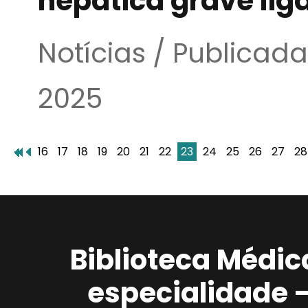
hepática grave lig
Notícias / Publica
2025
16
17
18
19
20
21
22
23
24
25
26
27
28
Biblioteca Médic
especialidade 