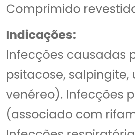
Comprimido revestid
Indicações:
Infecções causadas 
psitacose, salpingite,
venéreo). Infecções po
(associado com rifam
Infecções respiratória