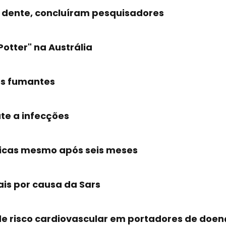
 dente, concluíram pesquisadores
otter" na Austrália
os fumantes
ate a infecções
gicas mesmo após seis meses
is por causa da Sars
 de risco cardiovascular em portadores de doenç