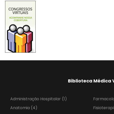
Biblioteca Médica 
Administração Hospitalar
(1)
Farmacol
Anatomia
(4)
Fisioterap