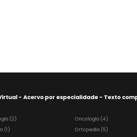
Virtual - Acervo por especialidade - Texto co
ogia
(2)
Oncologia
(4)
ia
(1)
Ortopedia
(5)