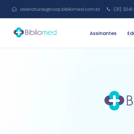
assinaturas@corp.bibliomed.com.br
(31) 3241
Assinantes
Ed