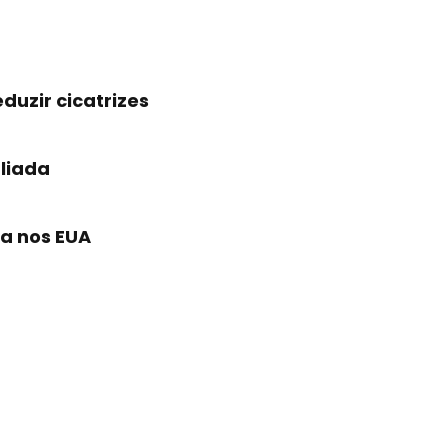
duzir cicatrizes
liada
a nos EUA