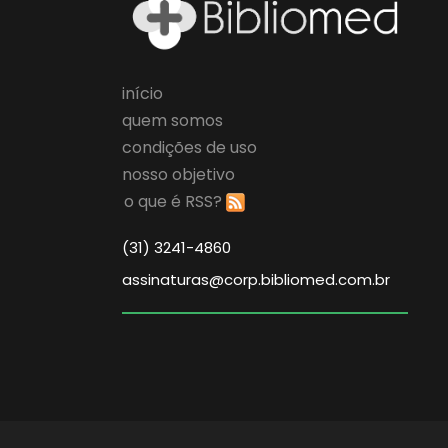
início
quem somos
condições de uso
nosso objetivo
o que é RSS?
(31) 3241-4860
assinaturas@corp.bibliomed.com.br