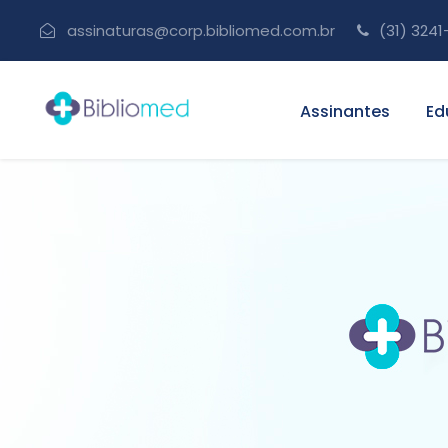
assinaturas@corp.bibliomed.com.br
(31) 3241
Assinantes
Ed