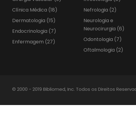
Clínica Médica
(18)
Nefrologia
(2)
Dermatologia
(15)
Neurologia e
Neurocirurgia
(6)
Endocrinologia
(7)
Odontologia
(7)
Enfermagem
(27)
Oftalmologia
(2)
© 2000 - 2019 Bibliomed, Inc. Todos os Direitos Reserv