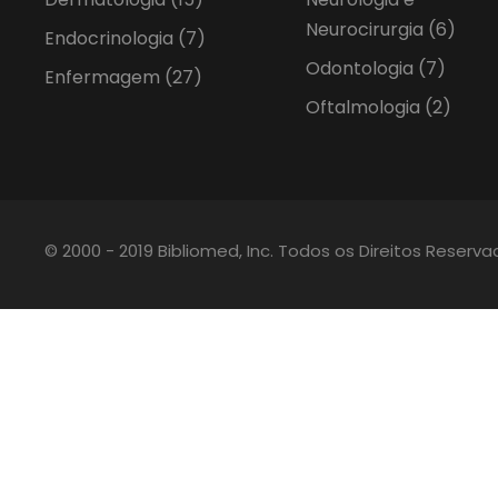
Neurocirurgia
(6)
Endocrinologia
(7)
Odontologia
(7)
Enfermagem
(27)
Oftalmologia
(2)
© 2000 - 2019 Bibliomed, Inc. Todos os Direitos Reserv