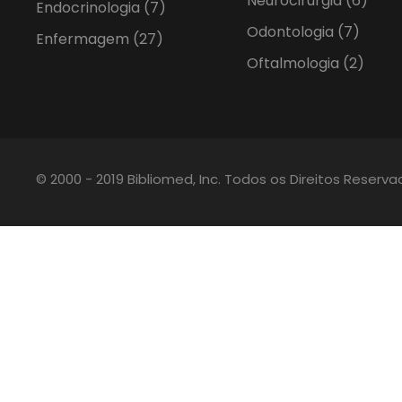
Neurocirurgia
(6)
Endocrinologia
(7)
Odontologia
(7)
Enfermagem
(27)
Oftalmologia
(2)
© 2000 - 2019 Bibliomed, Inc. Todos os Direitos Reserv