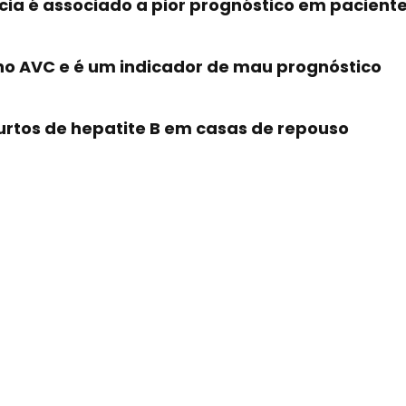
a é associado a pior prognóstico em paciente
no AVC e é um indicador de mau prognóstico
urtos de hepatite B em casas de repouso