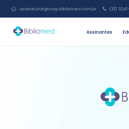
assinaturas@corp.bibliomed.com.br
(31) 3241
Assinantes
Ed