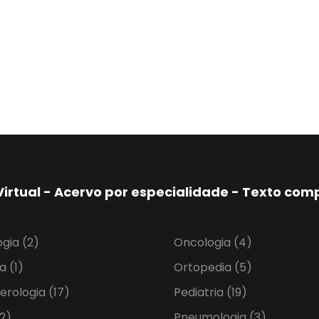
Virtual - Acervo por especialidade - Texto co
ogia
(2)
Oncologia
(4)
ia
(1)
Ortopedia
(5)
erologia
(17)
Pediatria
(19)
2)
Pneumologia
(3)