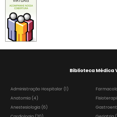
Biblioteca Médica 
Administração Hospitalar
(1)
Farmacol
Anatomia
(4)
Fisioterap
Anestesiologia
(6)
Gastroent
Cardiologia
(20)
Geriatria
(