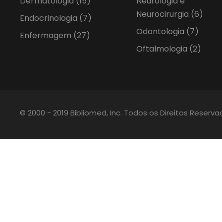
Dermatologia
(15)
Neurologia e
Neurocirurgia
(6)
Endocrinologia
(7)
Odontologia
(7)
Enfermagem
(27)
Oftalmologia
(2)
© 2000 - 2019 Bibliomed, Inc. Todos os Direitos Reserv