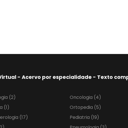
Virtual - Acervo por especialidade - Texto co
ogia
(2)
Oncologia
(4)
ia
(1)
Ortopedia
(5)
erologia
(17)
Pediatria
(19)
2)
Pneumologia
(3)