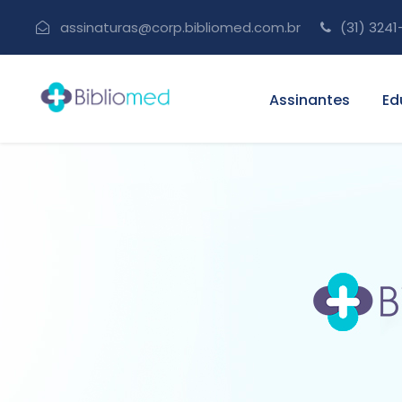
assinaturas@corp.bibliomed.com.br
(31) 3241
Assinantes
Ed