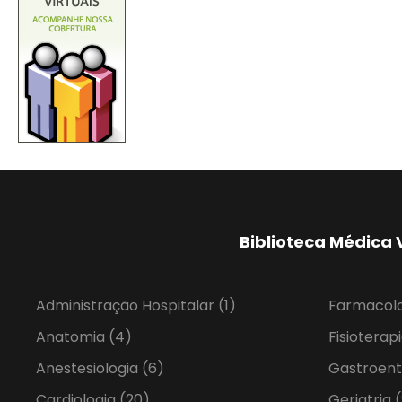
Biblioteca Médica 
Administração Hospitalar
(1)
Farmacol
Anatomia
(4)
Fisioterap
Anestesiologia
(6)
Gastroent
Cardiologia
(20)
Geriatria
(