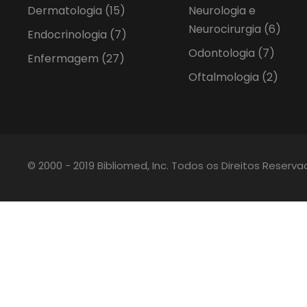
Dermatologia
(15)
Neurologia e
Neurocirurgia
(6)
Endocrinologia
(7)
Odontologia
(7)
Enfermagem
(27)
Oftalmologia
(2)
© 2000 - 2019 Bibliomed, Inc. Todos os Direitos Reserv