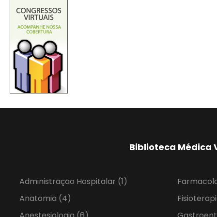
Biblioteca Médica 
Administração Hospitalar
(1)
Farmacol
Anatomia
(4)
Fisioterap
Anestesiologia
(6)
Gastroent