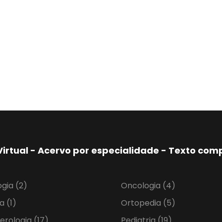
Virtual - Acervo por especialidade - Texto co
ogia
(2)
Oncologia
(4)
ia
(1)
Ortopedia
(5)
erologia
(17)
Pediatria
(19)