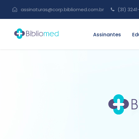
assinaturas@corp.bibliomed.com.br
(31) 3241
Assinantes
Ed