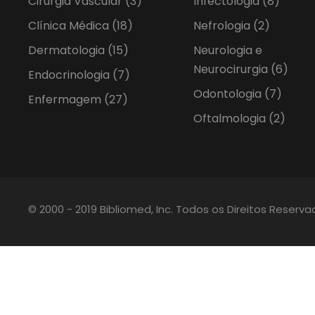
Cirurgia Vascular
(3)
Infectologia
(8)
Clínica Médica
(18)
Nefrologia
(2)
Dermatologia
(15)
Neurologia e
Neurocirurgia
(6)
Endocrinologia
(7)
Odontologia
(7)
Enfermagem
(27)
Oftalmologia
(2)
© 2000 - 2019 Bibliomed, Inc. Todos os Direitos Reserv