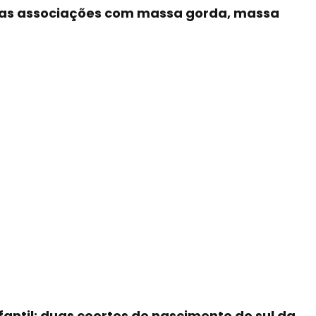
suas associações com massa gorda, massa
ntil: duas coortes de nascimento do sul da