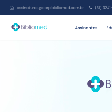
assinaturas@corp.bibliomed.com.br
(31) 3241
Assinantes
Ed