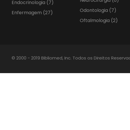
Neurocirurgia
(6)
Endocrinologia
(7)
Odontologia
(7)
Enfermagem
(27)
Oftalmologia
(2)
© 2000 - 2019 Bibliomed, Inc. Todos os Direitos Reserv