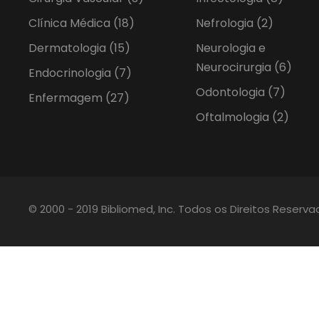
Clínica Médica
(18)
Nefrologia
(2)
Dermatologia
(15)
Neurologia e
Neurocirurgia
(6)
Endocrinologia
(7)
Odontologia
(7)
Enfermagem
(27)
Oftalmologia
(2)
© 2000 - 2019 Bibliomed, Inc. Todos os Direitos Reserv