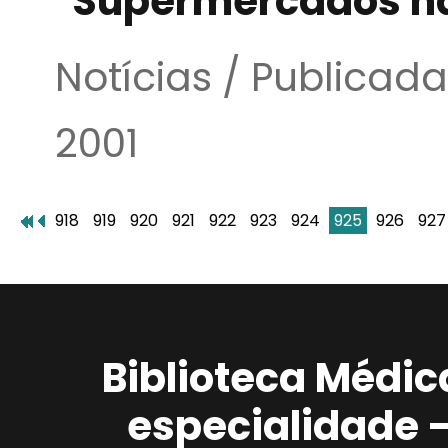
Supermercados n
Notícias / Publica
2001
918
919
920
921
922
923
924
925
926
927
Biblioteca Médic
especialidade 