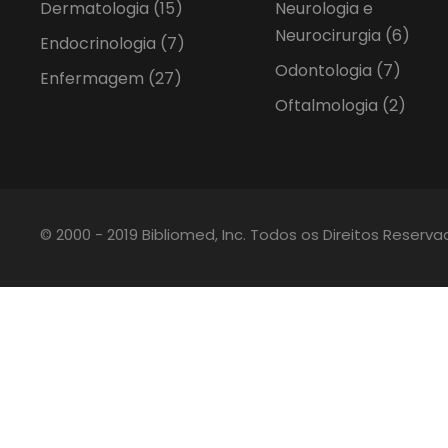
Dermatologia
(15)
Neurologia e
Neurocirurgia
(6)
Endocrinologia
(7)
Odontologia
(7)
Enfermagem
(27)
Oftalmologia
(2)
© 2000 - 2019 Bibliomed, Inc. Todos os Direitos Reserv