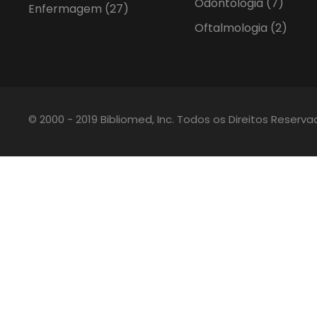
Odontologia
(7)
Enfermagem
(27)
Oftalmologia
(2)
© 2000 - 2019 Bibliomed, Inc. Todos os Direitos Reserv