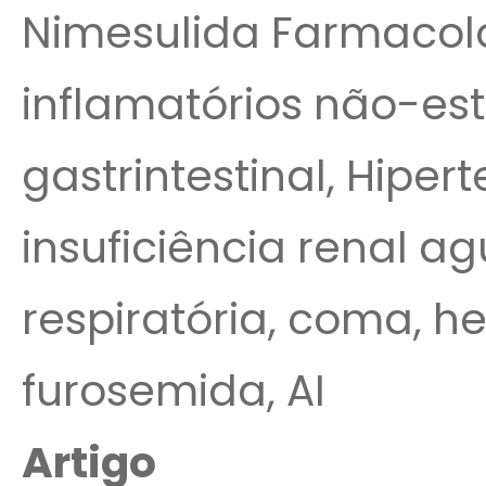
Nimesulida Farmacolo
inflamatórios não-es
gastrintestinal, Hipert
insuficiência renal a
respiratória, coma, h
furosemida, AI
Artigo