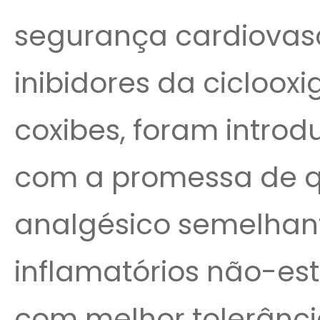
segurança cardiovascu
inibidores da cicloox
coxibes, foram introdu
com a promessa de qu
analgésico semelhant
inflamatórios não-est
com melhor tolerância