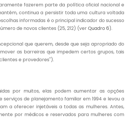
aramente fazerem parte da política oficial nacional e
antêm, continua a persistir toda uma cultura voltada
scolhas informadas é o principal indicador do sucesso
mero de novos clientes (25, 212) (ver
Quadro 6
).
ncepcional que querem, desde que seja apropriado do
remover as barreiras que impedem certos grupos, tais
lientes e provedores").
uidas por muitos, elas podem aumentar as opções
e serviços de planejamento familiar em 1994 e levou a
m a oferecer injetáveis a todas as mulheres. Antes,
omente por médicos e reservados para mulheres com