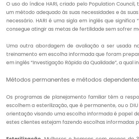
O uso do índice HARI, criado pelo Population Counci
um método adequado às suas necessidades e às suas sit
necessário. HARI é uma sigla em inglês que signific
consegue atingir as metas de fertilidade sem sofrer mo
Uma outra abordagem de avaliação a ser usada na
treinamento em escolha informada que foram prepara
em inglês “Investigação Rápida da Qualidade”, a qual
Métodos permanentes e métodos dependentes
Os programas de planejamento familiar têm a respo
escolhem a esterilização, que é permanente, ou o DIU
orientação visando uma escolha informada é papel de
estes clientes estejam fazendo escolhas informadas p
Esterilização.
Mulheres e homens com menos de 30