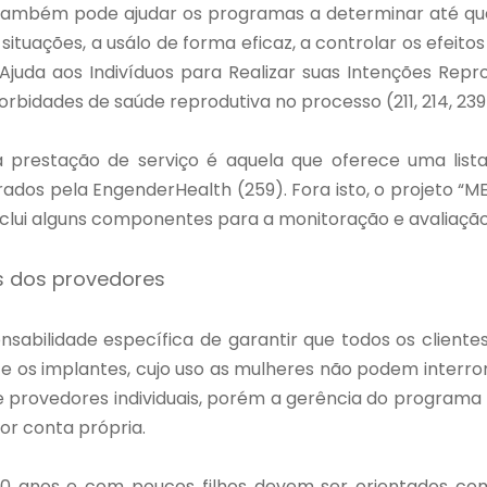
l, também pode ajudar os programas a determinar até qu
uações, a usálo de forma eficaz, a controlar os efeitos
a “Ajuda aos Indivíduos para Realizar suas Intenções Re
rbidades de saúde reprodutiva no processo (211, 214, 239
 prestação de serviço é aquela que oferece uma lis
dos pela EngenderHealth (259). Fora isto, o projeto “
 inclui alguns componentes para a monitoração e avaliaçã
 dos provedores
nsabilidade específica de garantir que todos os clien
 e os implantes, cujo uso as mulheres não podem interr
 provedores individuais, porém a gerência do programa
or conta própria.
 anos e com poucos filhos devem ser orientados co