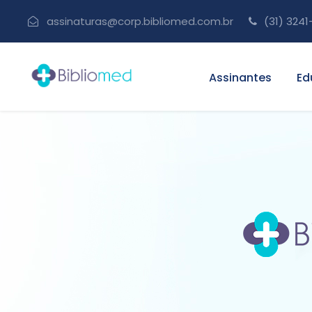
assinaturas@corp.bibliomed.com.br
(31) 3241
Assinantes
Ed