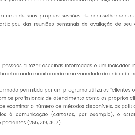
avam uma de suas próprias sessões de aconselhamento
icipou das reuniões semanais de avaliação de seu de
pessoas a fazer escolhas informadas é um indicador 
lha informada monitorando uma variedade de indicadore
ormada permitida por um programa utiliza os “clientes oc
om os profissionais de atendimento como os próprios cl
e examinar o número de métodos disponíveis, as polític
ílios à comunicação (cartazes, por exemplo), e es
acientes (286, 319, 407).