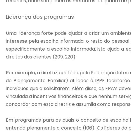
recursos, onde são pouco os membros do quadro de pes
Liderança dos programas
Uma liderança forte pode ajudar a criar um ambient
interesse pela escolha informada, o resto do pessoa
especificamente a escolha informada, isto ajuda a 
direitos dos clientes (209, 220).
Por exemplo, a diretriz adotada pela Federação Inter
de Planejamento Familiar) afiliadas à IPPF facilita
indivíduos que a solicitarem. Além disso, as FPA’s de
vinculada a incentivos financeiros e que nenhum servi
concordar com esta diretriz e assumila como respons
Em programas para os quais o conceito de escolha i
entenda plenamente o conceito (106). Os líderes do 