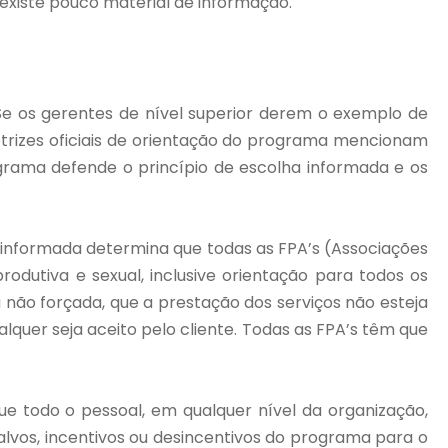
existe pouco material de informação.
Se os gerentes de nível superior derem o exemplo de
etrizes oficiais de orientação do programa mencionam
grama defende o princípio de escolha informada e os
a informada determina que todas as FPA’s (Associações
odutiva e sexual, inclusive orientação para todos os
a não forçada, que a prestação dos serviços não esteja
lquer seja aceito pelo cliente. Todas as FPA’s têm que
e todo o pessoal, em qualquer nível da organização,
lvos, incentivos ou desincentivos do programa para o