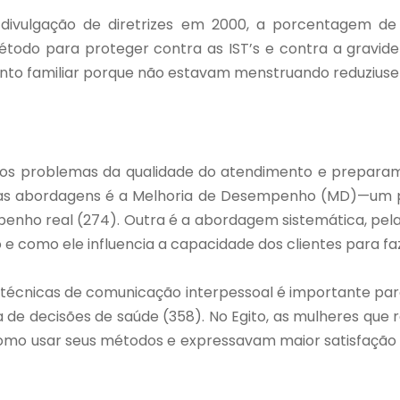
divulgação de diretrizes em 2000, a porcentagem d
étodo para proteger contra as IST’s e contra a grav
ento familiar porque não estavam menstruando reduziuse
m dos problemas da qualidade do atendimento e prepar
stas abordagens é a Melhoria de Desempenho (MD)—um pr
ho real (274). Outra é a abordagem sistemática, pela
 como ele influencia a capacidade dos clientes para faz
 técnicas de comunicação interpessoal é importante par
 de decisões de saúde (358). No Egito, as mulheres que
omo usar seus métodos e expressavam maior satisfação 