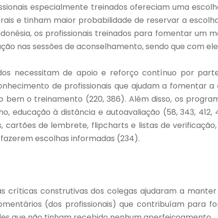
sionais especialmente treinados ofereciam uma escolh
rais e tinham maior probabilidade de reservar a escolha 
donésia, os profissionais treinados para fomentar um m
ão nas sessões de aconselhamento, sendo que com eles 
ados necessitam de apoio e reforço contínuo por par
econhecimento de profissionais que ajudam a fomentar 
 bem o treinamento (220, 386). Além disso, os progra
ho, educação à distância e autoavaliação (58, 343, 41
 cartões de lembrete, flipcharts e listas de verificação,
 fazerem escolhas informadas (234).
as críticas construtivas dos colegas ajudaram a manter
entários (dos profissionais) que contribuíam para f
ueles que não tinham recebido nenhum aperfeiçoamento.