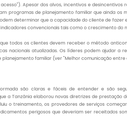
cesso"). Apesar dos alvos, incentivos e desincentivos r
iam programas de planejamento familiar que ainda os m
podem determinar que a capacidade do cliente de fazer e
ndicadores convencionais tais como o crescimento do nú
 que todos os clientes devem receber o método antico
cas nacionais atualizadas. Os líderes podem ajudar a 
e planejamento familiar (ver "Melhor comunicação entre c
formada são claras e fáceis de entender e são seg
ue a Tanzânia elaborou novas diretrizes de prestação d
iu o treinamento, os provedores de serviços começara
medicamentos perigosos que deveriam ser receitados s