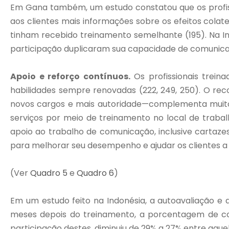
Em Gana também, um estudo constatou que os profis
aos clientes mais informações sobre os efeitos colate
tinham recebido treinamento semelhante (195). Na In
participação duplicaram sua capacidade de comunicaç
Apoio e reforço contínuos.
Os profissionais trein
habilidades sempre renovadas (222, 249, 250). O r
novos cargos e mais autoridade—complementa muito
serviços por meio de treinamento no local de trabal
apoio ao trabalho de comunicação, inclusive cartazes,
para melhorar seu desempenho e ajudar os clientes a
(Ver
Quadro 5
e
Quadro 6
)
Em um estudo feito na Indonésia, a autoavaliação e 
meses depois do treinamento, a porcentagem de com
participação destes, diminuiu de 29% a 27% entre aq