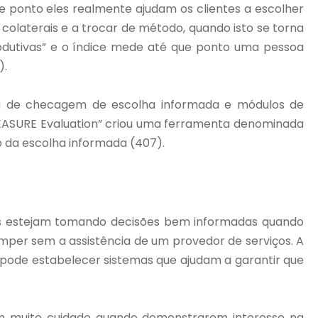
e ponto eles realmente ajudam os clientes a escolher
 colaterais e a trocar de método, quando isto se torna
produtivas” e o índice mede até que ponto uma pessoa
).
ta de checagem de escolha informada e módulos de
MEASURE Evaluation” criou uma ferramenta denominada
o da escolha informada (407).
tes estejam tomando decisões bem informadas quando
omper sem a assistência de um provedor de serviços. A
 pode estabelecer sistemas que ajudam a garantir que
m muito cuidado quando demonstrarem interesse na