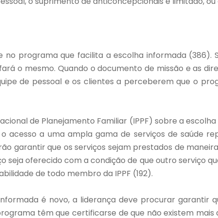
soal, o suprimento de anticoncepcionais é limitado, ou 
e no programa que facilita a escolha informada (386). 
l fará o mesmo. Quando o documento de missão e as dir
equipe de pessoal e os clientes a perceberem que o pro
nacional de Planejamento Familiar (IPPF) sobre a escolh
rão o acesso a uma ampla gama de serviços de saúde repr
verão garantir que os serviços sejam prestados de maneir
ço seja oferecido com a condição de que outro serviço qua
abilidade de todo membro da IPPF (192).
nformada é novo, a liderança deve procurar garantir qu
programa têm que certificarse de que não existem mais a