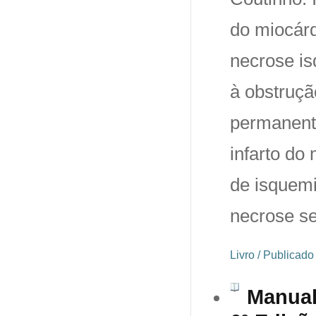
do miocárd
necrose i
à obstruçã
permanente
infarto do
de isquemi
necrose se
Livro / Publicad
Manual