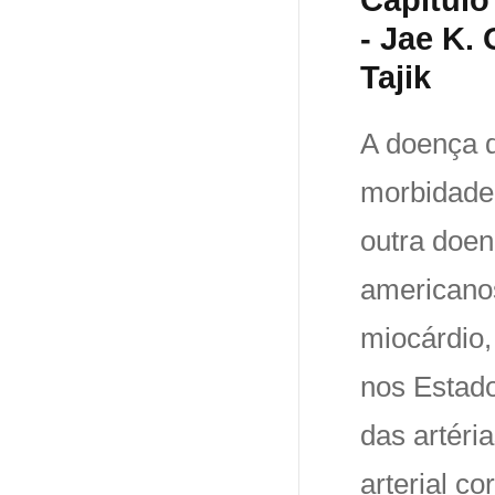
- Jae K.
Tajik
A doença d
morbidade 
outra doen
americanos
miocárdio,
nos Estad
das artéri
arterial co