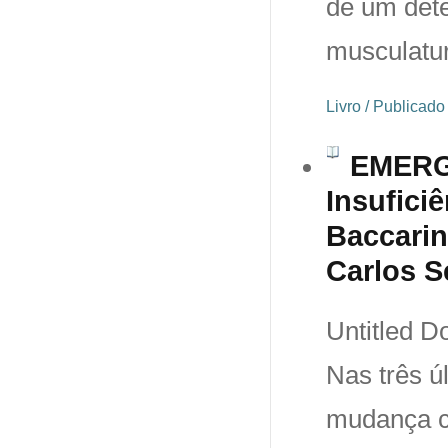
de um dete
musculatur
Livro / Publicad
EMERGÊ
Insufici
Baccarin
Carlos S
Untitled D
Nas três 
mudança c