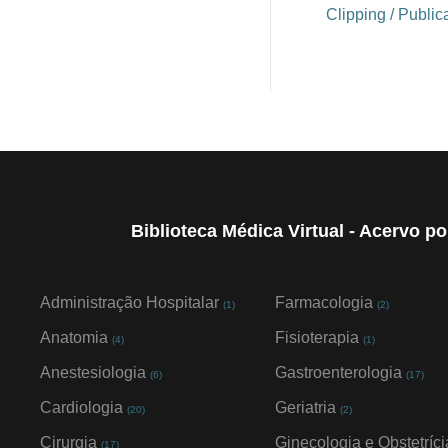
Clipping / Publi
Biblioteca Médica Virtual - Acervo p
Administração Hospitalar
Farmacologia
(1)
(2)
Anatomia
Fisioterapia
(4)
(1)
Anestesiologia
Gastroenterologia
(6)
(17)
Cardiologia
Geriatria
(20)
(2)
Cirurgia
Ginecologia e Obstetríci
(17)