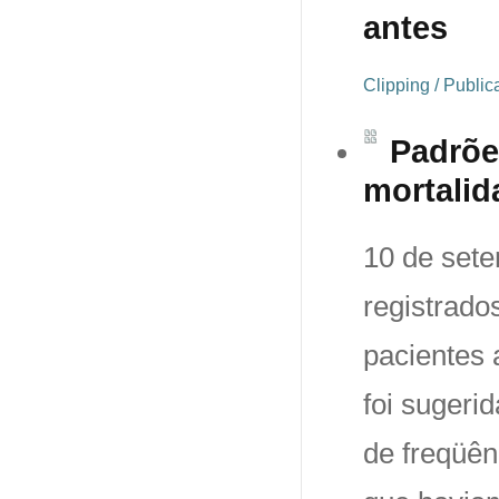
antes
Clipping / Publi
Padrõe
mortalid
10 de sete
registrado
pacientes 
foi sugeri
de freqüên