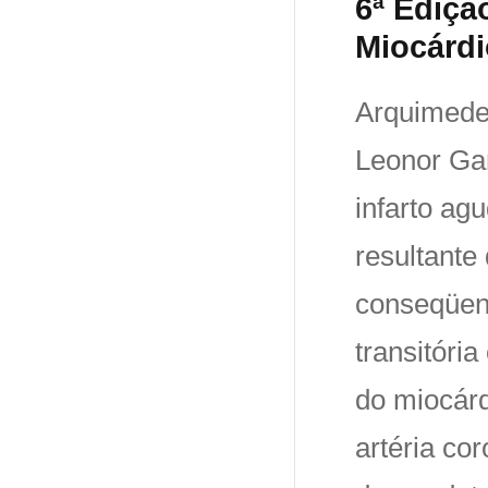
6ª Ediçã
Miocárdi
Arquimedes
Leonor Gar
infarto ag
resultante
conseqüent
transitóri
do miocár
artéria co