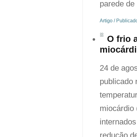
parede de 
Artigo / Publica
O frio
miocárd
24 de agos
publicado 
temperatur
miocárdio 
internados
redução de