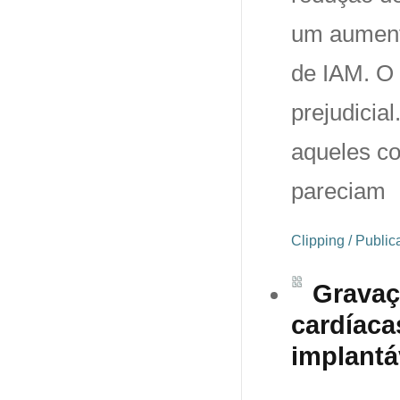
um aument
de IAM. O 
prejudicia
aqueles co
pareciam
Clipping / Publi
Gravaç
cardíaca
implantá