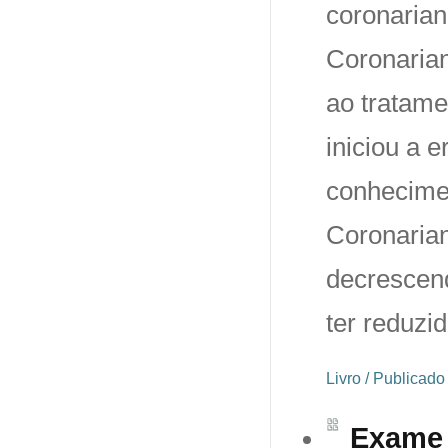
coronaria
Coronarian
ao tratam
iniciou a e
conhecimen
Coronaria
decrescend
ter reduzi
Livro / Publicad
Exame 