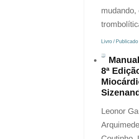
mudando, e
trombolític
Livro / Publicad
Manual
8ª Ediçã
Miocárdi
Sizenand
Leonor Gar
Arquimedes
Coutinho. 