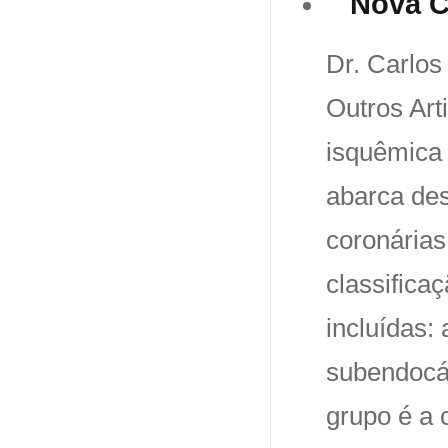
Nova C
Dr. Carlos
Outros Art
isquêmica 
abarca des
coronárias
classifica
incluídas: 
subendocár
grupo é a 