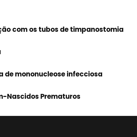
ação com os tubos de timpanostomia
a
a de mononucleose infecciosa
m-Nascidos Prematuros