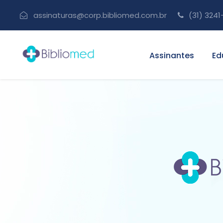
assinaturas@corp.bibliomed.com.br
(31) 3241
Assinantes
Ed