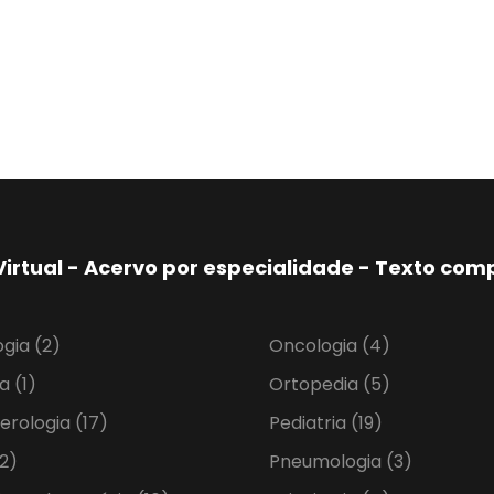
Virtual - Acervo por especialidade - Texto co
ogia
(2)
Oncologia
(4)
ia
(1)
Ortopedia
(5)
erologia
(17)
Pediatria
(19)
2)
Pneumologia
(3)