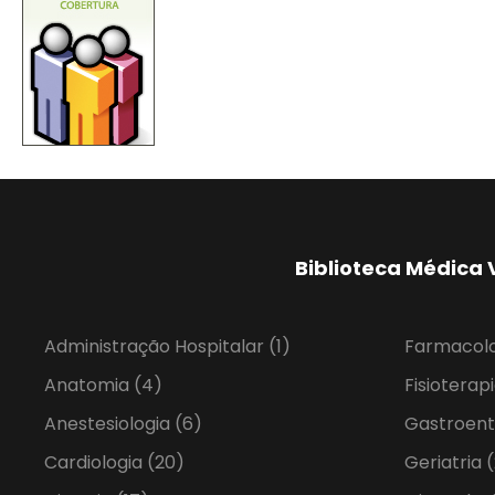
Biblioteca Médica 
Administração Hospitalar
(1)
Farmacol
Anatomia
(4)
Fisioterap
Anestesiologia
(6)
Gastroent
Cardiologia
(20)
Geriatria
(