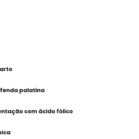
parto
 fenda palatina
ntação com ácido fólico
pica