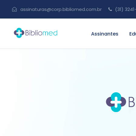
assinaturas@corp.bibliomed.com.br
(31) 3241
Assinantes
Ed