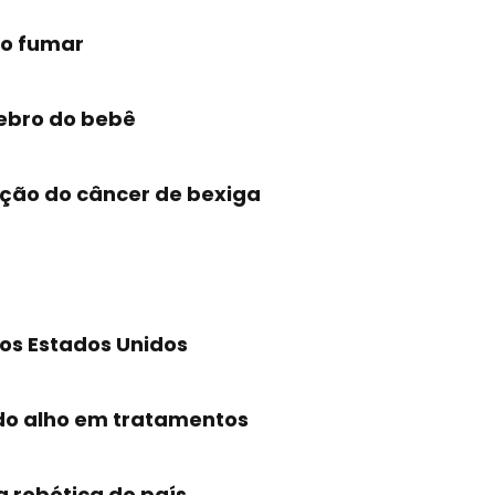
to fumar
ebro do bebê
nção do câncer de bexiga
os Estados Unidos
 do alho em tratamentos
a robótica do país