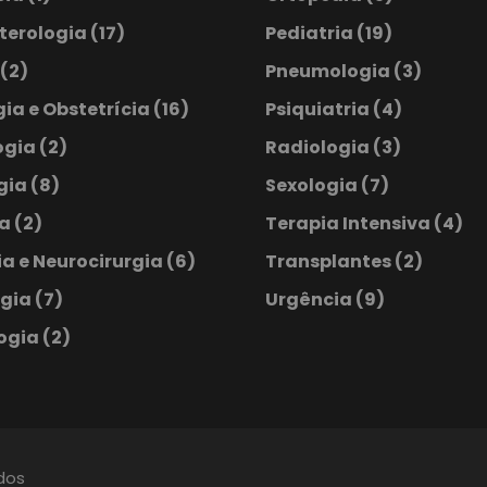
terologia
(17)
Pediatria
(19)
(2)
Pneumologia
(3)
ia e Obstetrícia
(16)
Psiquiatria
(4)
ogia
(2)
Radiologia
(3)
ogia
(8)
Sexologia
(7)
ia
(2)
Terapia Intensiva
(4)
a e Neurocirurgia
(6)
Transplantes
(2)
ogia
(7)
Urgência
(9)
ogia
(2)
ados