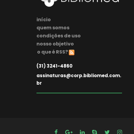
início
quem somos
condições de uso
nosso objetivo
o que é RSS?
(31) 3241-4860
assinaturas@corp.bibliomed.com.
br