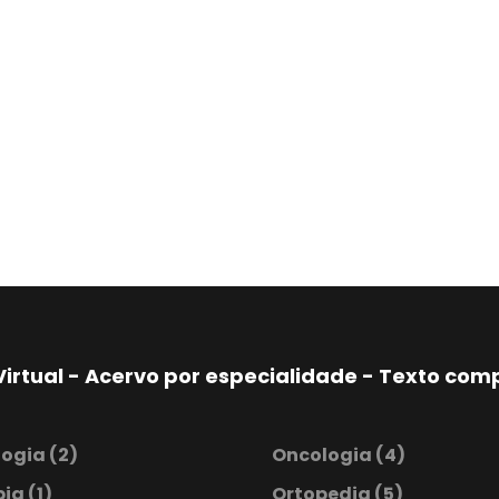
Virtual - Acervo por especialidade - Texto co
logia
(2)
Oncologia
(4)
pia
(1)
Ortopedia
(5)