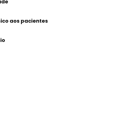
ade
sico aos pacientes
io