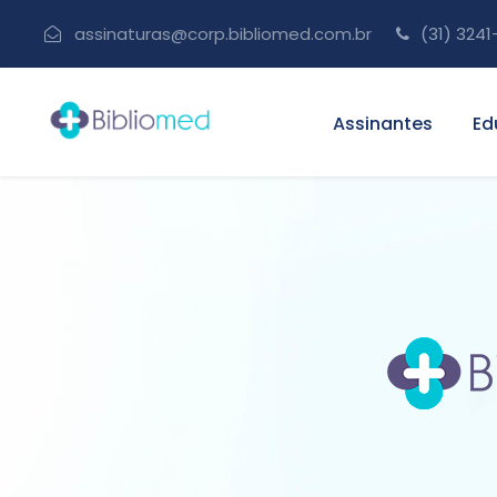
assinaturas@corp.bibliomed.com.br
(31) 3241
Assinantes
Ed