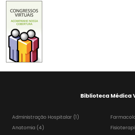
Biblioteca Médica 
Administração Hospitalar
(1)
Farmacol
Anatomia
(4)
Fisioterap