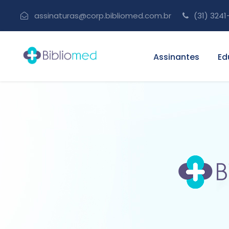
assinaturas@corp.bibliomed.com.br
(31) 3241
Assinantes
Ed