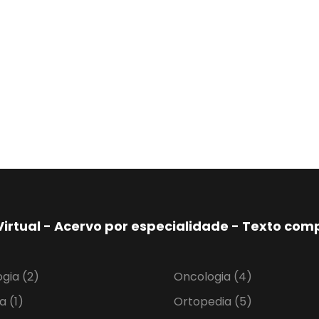
Virtual - Acervo por especialidade - Texto co
ogia
(2)
Oncologia
(4)
ia
(1)
Ortopedia
(5)