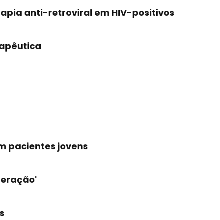
rapia anti-retroviral em HIV-positivos
rapêutica
m pacientes jovens
peração'
s