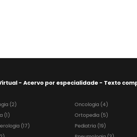
Virtual - Acervo por especialidade - Texto co
ogia
(2)
Oncologia
(4)
ia
(1)
Ortopedia
(5)
erologia
(17)
Pediatria
(19)
2)
Pneumologia
(3)