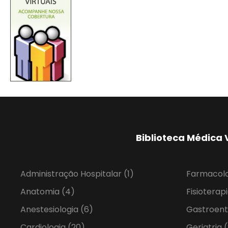
Biblioteca Médica 
Administração Hospitalar
(1)
Farmacol
Anatomia
(4)
Fisioterap
Anestesiologia
(6)
Gastroent
Cardiologia
(20)
Geriatria
(