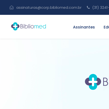
assinaturas@corp.bibliomed.com.br
(31) 3241
Assinantes
Ed