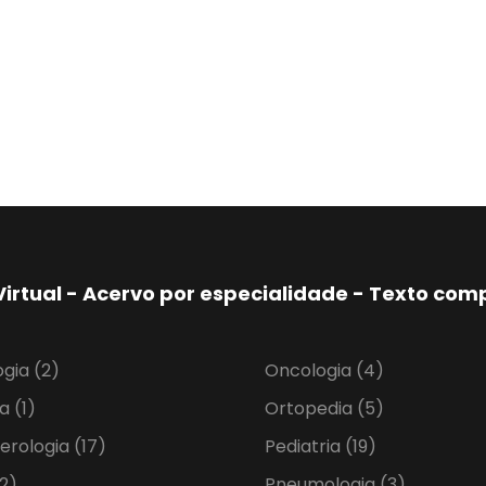
Virtual - Acervo por especialidade - Texto co
ogia
(2)
Oncologia
(4)
ia
(1)
Ortopedia
(5)
erologia
(17)
Pediatria
(19)
2)
Pneumologia
(3)