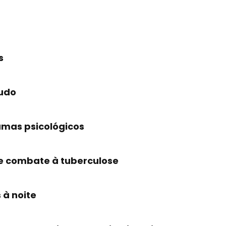
s
tudo
umas psicológicos
de combate à tuberculose
 à noite