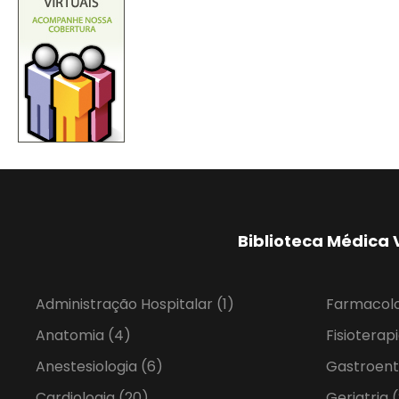
Biblioteca Médica 
Administração Hospitalar
(1)
Farmacol
Anatomia
(4)
Fisioterap
Anestesiologia
(6)
Gastroent
Cardiologia
(20)
Geriatria
(