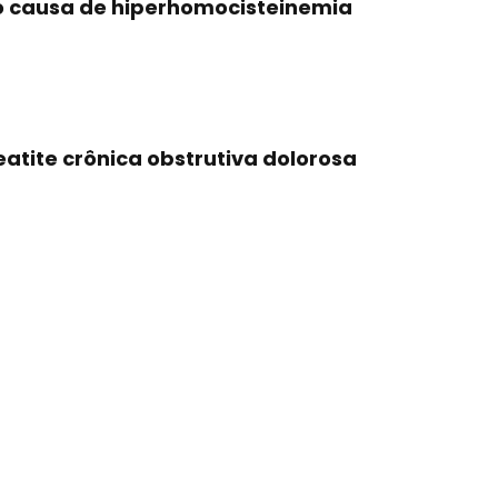
mo causa de hiperhomocisteinemia
eatite crônica obstrutiva dolorosa