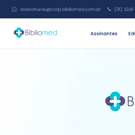
assinaturas@corp.bibliomed.com.br
(31) 3241
Assinantes
Ed