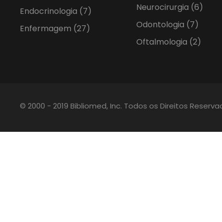
Neurocirurgia
(6)
Endocrinologia
(7)
Odontologia
(7)
Enfermagem
(27)
Oftalmologia
(2)
© 2000 - 2019 Bibliomed, Inc. Todos os Direitos Reserv