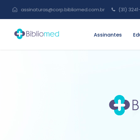
assinaturas@corp.bibliomed.com.br
(31) 3241
Assinantes
Ed