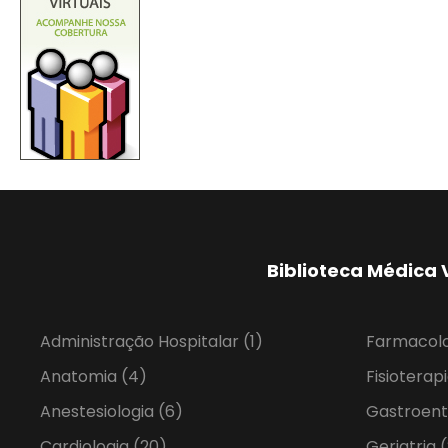
Biblioteca Médica 
Administração Hospitalar
(1)
Farmacol
Anatomia
(4)
Fisioterap
Anestesiologia
(6)
Gastroent
Cardiologia
(20)
Geriatria
(