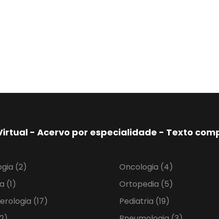
Virtual - Acervo por especialidade - Texto co
ogia
(2)
Oncologia
(4)
ia
(1)
Ortopedia
(5)
erologia
(17)
Pediatria
(19)
2)
Pneumologia
(3)