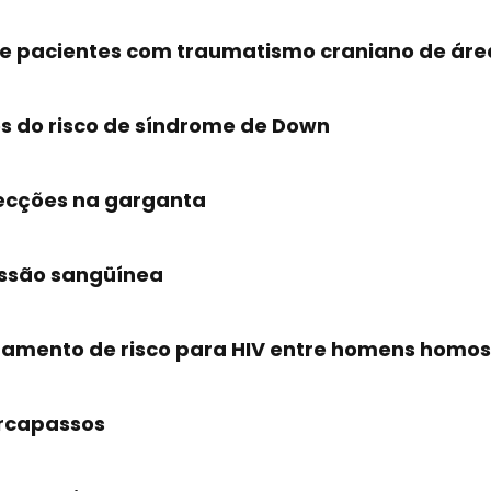
 de pacientes com traumatismo craniano de área
es do risco de síndrome de Down
fecções na garganta
ressão sangüínea
rtamento de risco para HIV entre homens homos
arcapassos