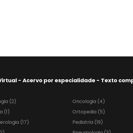
Virtual - Acervo por especialidade - Texto co
ogia
(2)
Oncologia
(4)
ia
(1)
Ortopedia
(5)
erologia
(17)
Pediatria
(19)
2)
Pneumologia
(3)