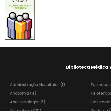
Biblioteca Médica 
Administração Hospitalar
(1)
Farmacol
Anatomia
(4)
Fisioterap
Anestesiologia
(6)
Gastroent
Cardiologia
(20)
Geriatria
(