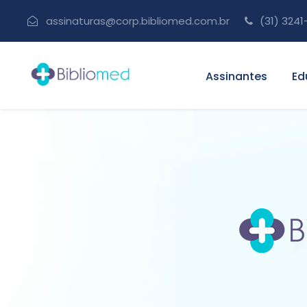
assinaturas@corp.bibliomed.com.br
(31) 3241
Assinantes
Ed