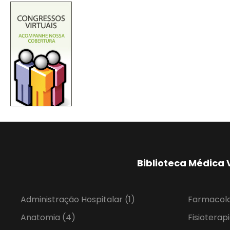
Biblioteca Médica 
Administração Hospitalar
(1)
Farmacol
Anatomia
(4)
Fisioterap