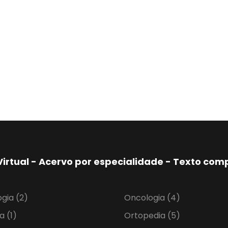
Virtual - Acervo por especialidade - Texto co
ogia
(2)
Oncologia
(4)
ia
(1)
Ortopedia
(5)