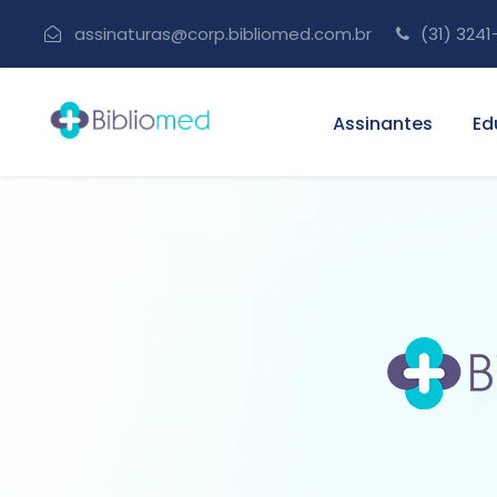
assinaturas@corp.bibliomed.com.br
(31) 3241
Assinantes
Ed