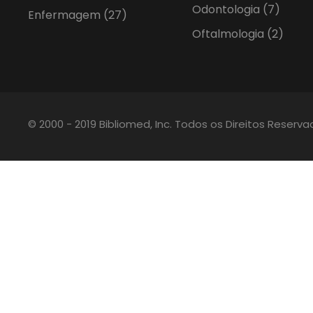
Odontologia
(7)
Enfermagem
(27)
Oftalmologia
(2)
© 2000 - 2019 Bibliomed, Inc. Todos os Direitos Reserv