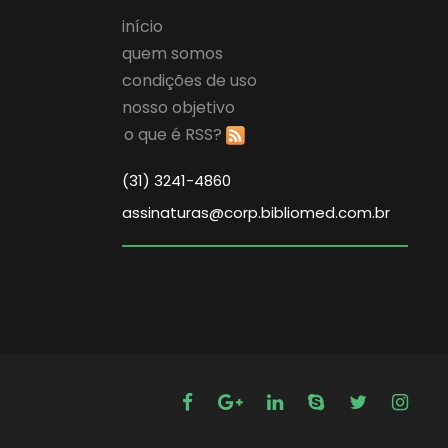
início
quem somos
condições de uso
nosso objetivo
o que é RSS?
(31) 3241-4860
assinaturas@corp.bibliomed.com.br