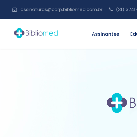
assinaturas@corp.bibliomed.com.br
(31) 3241
Assinantes
Ed