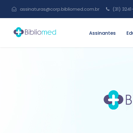
assinaturas@corp.bibliomed.com.br
(31) 3241
Assinantes
Ed