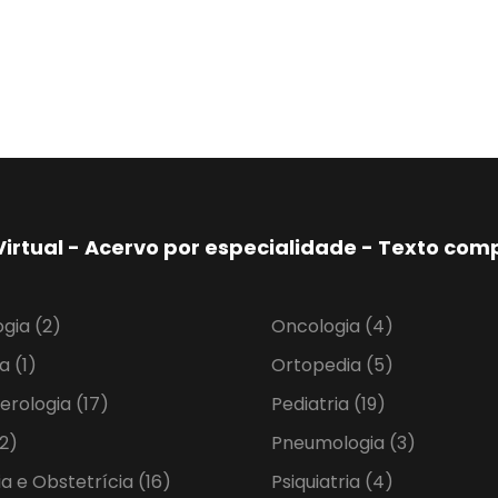
Virtual - Acervo por especialidade - Texto co
ogia
(2)
Oncologia
(4)
ia
(1)
Ortopedia
(5)
erologia
(17)
Pediatria
(19)
2)
Pneumologia
(3)
ia e Obstetrícia
(16)
Psiquiatria
(4)