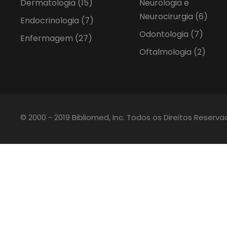
Dermatologia
(15)
Neurologia e
Neurocirurgia
(6)
Endocrinologia
(7)
Odontologia
(7)
Enfermagem
(27)
Oftalmologia
(2)
© 2000 - 2019 Bibliomed, Inc. Todos os Direitos Reserv