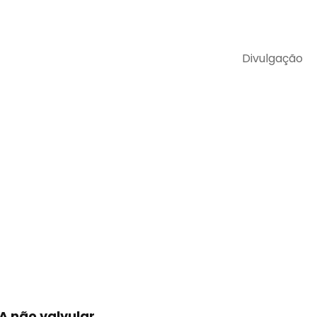
Divulgação
A não valvular