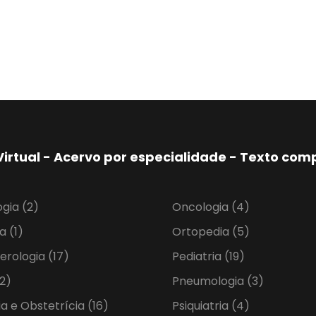
Virtual - Acervo por especialidade - Texto co
ogia
(2)
Oncologia
(4)
ia
(1)
Ortopedia
(5)
erologia
(17)
Pediatria
(19)
2)
Pneumologia
(3)
ia e Obstetrícia
(16)
Psiquiatria
(4)