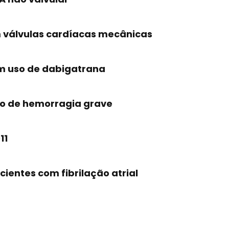
 válvulas cardíacas mecânicas
em uso de dabigatrana
co de hemorragia grave
11
ientes com fibrilação atrial