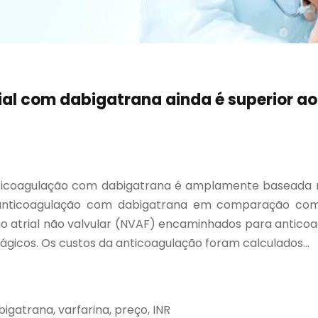
ial com dabigatrana ainda é superior ao
ticoagulação com dabigatrana é amplamente baseada n
 anticoagulação com dabigatrana em comparação com a
o atrial não valvular (NVAF) encaminhados para anticoa
icos. Os custos da anticoagulação foram calculados...
bigatrana, varfarina, preço, INR