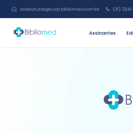
assinaturas@corp.bibliomed.com.br
(31) 3241
Assinantes
Ed