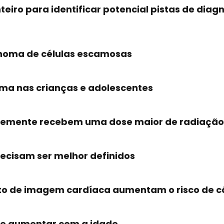
eiro para identificar potencial pistas de dia
inoma de células escamosas
oma nas crianças e adolescentes
temente recebem uma dose maior de radiação 
precisam ser melhor definidos
o de imagem cardíaca aumentam o risco de cân
ode aumentar com a idade