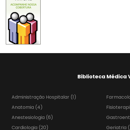
Biblioteca Médica 
Administração Hospitalar
(1)
Farmacol
Anatomia
(4)
Fisioterap
Anestesiologia
(6)
Gastroent
Cardiologia
(20)
Geriatria
(