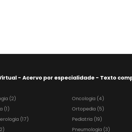
Virtual - Acervo por especialidade - Texto co
ogia
(2)
Oncologia
(4)
ia
(1)
Ortopedia
(5)
erologia
(17)
Pediatria
(19)
2)
Pneumologia
(3)