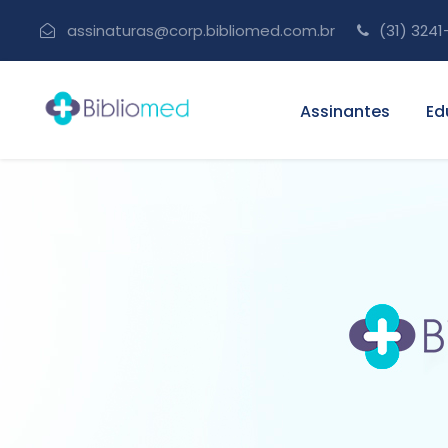
assinaturas@corp.bibliomed.com.br
(31) 3241
Assinantes
Ed