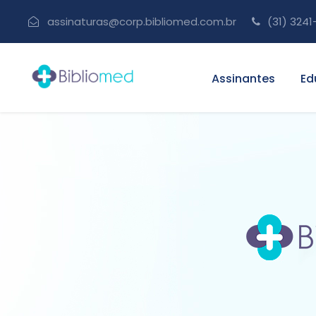
assinaturas@corp.bibliomed.com.br
(31) 3241
Assinantes
Ed