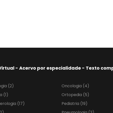
Virtual - Acervo por especialidade - Texto co
ogia
(2)
Oncologia
(4)
ia
(1)
Ortopedia
(5)
erologia
(17)
Pediatria
(19)
2)
Pneumologia
(3)