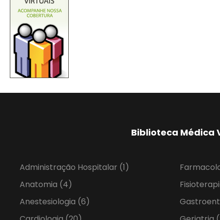
Biblioteca Médica 
Administração Hospitalar
(1)
Farmacol
Anatomia
(4)
Fisioterap
Anestesiologia
(6)
Gastroent
Cardiologia
(20)
Geriatria
(