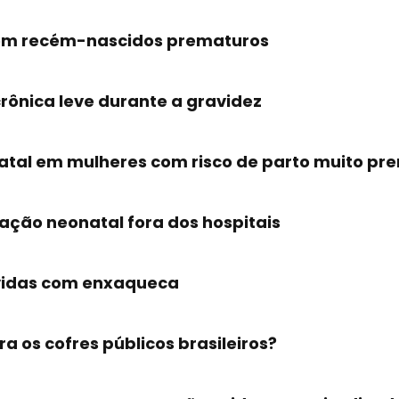
 em recém-nascidos prematuros
rônica leve durante a gravidez
tal em mulheres com risco de parto muito pr
tação neonatal fora dos hospitais
vidas com enxaqueca
a os cofres públicos brasileiros?