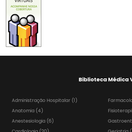
Biblioteca Médica 
Administração Hospitalar
(1)
Farmacol
Anatomia
(4)
Fisioterap
Anestesiologia
(6)
Gastroent
Cardiologia
(20)
Geriatria
(