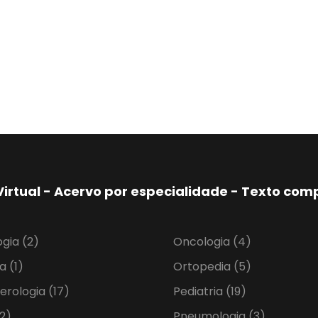
Virtual - Acervo por especialidade - Texto co
ogia
(2)
Oncologia
(4)
ia
(1)
Ortopedia
(5)
erologia
(17)
Pediatria
(19)
2)
Pneumologia
(3)