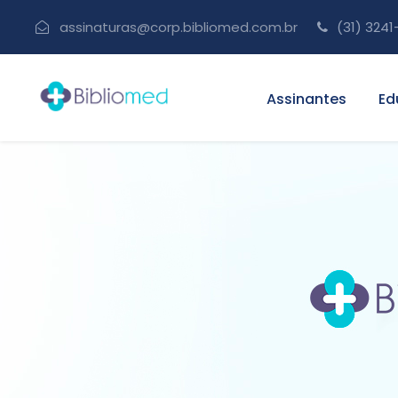
assinaturas@corp.bibliomed.com.br
(31) 3241
Assinantes
Ed