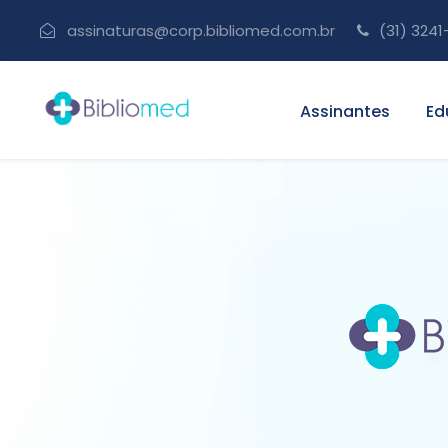
assinaturas@corp.bibliomed.com.br
(31) 3241
Assinantes
Ed