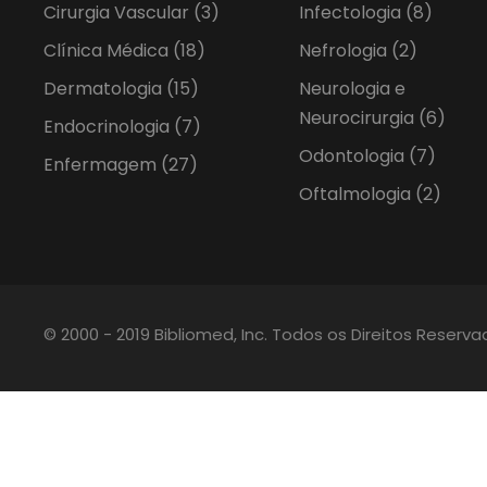
Cirurgia Vascular
(3)
Infectologia
(8)
Clínica Médica
(18)
Nefrologia
(2)
Dermatologia
(15)
Neurologia e
Neurocirurgia
(6)
Endocrinologia
(7)
Odontologia
(7)
Enfermagem
(27)
Oftalmologia
(2)
© 2000 - 2019 Bibliomed, Inc. Todos os Direitos Reserv