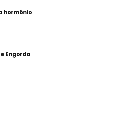
 a hormônio
ue Engorda