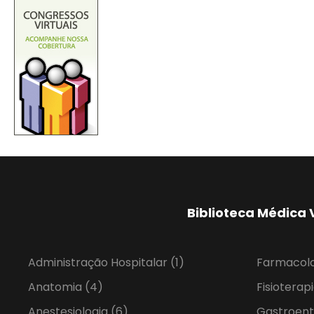
Biblioteca Médica 
Administração Hospitalar
(1)
Farmacol
Anatomia
(4)
Fisioterap
Anestesiologia
(6)
Gastroent