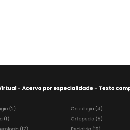
Virtual - Acervo por especialidade - Texto co
ogia
(2)
Oncologia
(4)
ia
(1)
Ortopedia
(5)
erologia
(17)
Pediatria
(19)