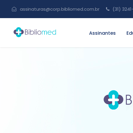
assinaturas@corp.bibliomed.com.br
(31) 3241
Assinantes
Ed