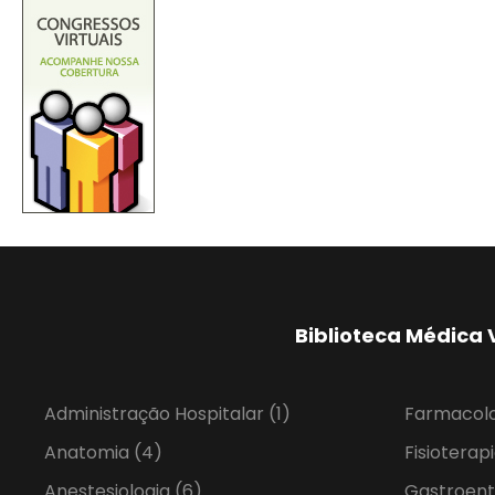
Biblioteca Médica 
Administração Hospitalar
(1)
Farmacol
Anatomia
(4)
Fisioterap
Anestesiologia
(6)
Gastroent