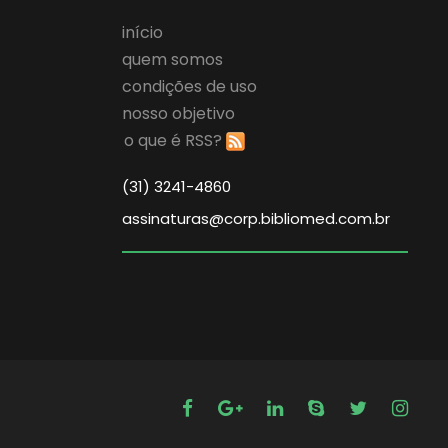
início
quem somos
condições de uso
nosso objetivo
o que é RSS?
(31) 3241-4860
assinaturas@corp.bibliomed.com.br