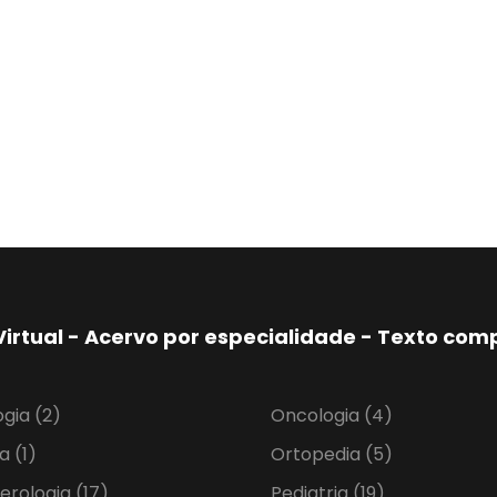
Virtual - Acervo por especialidade - Texto co
ogia
(2)
Oncologia
(4)
ia
(1)
Ortopedia
(5)
erologia
(17)
Pediatria
(19)