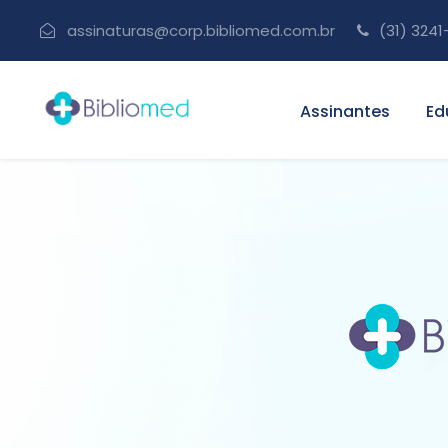
assinaturas@corp.bibliomed.com.br
(31) 3241
Assinantes
Ed