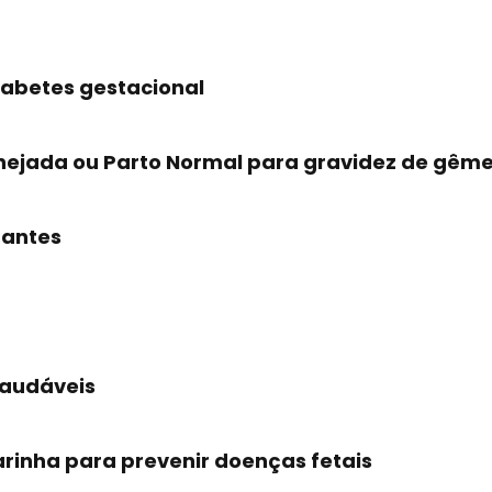
iabetes gestacional
nejada ou Parto Normal para gravidez de gêm
hantes
saudáveis
arinha para prevenir doenças fetais