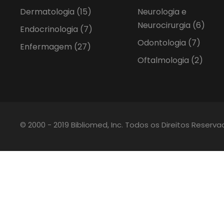
Dermatologia
(15)
Neurologia e
Neurocirurgia
(6)
Endocrinologia
(7)
Odontologia
(7)
Enfermagem
(27)
Oftalmologia
(2)
© 2000 - 2019 Bibliomed, Inc. Todos os Direitos Reserv