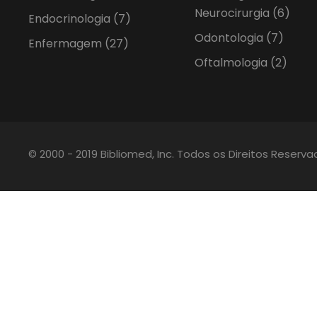
Neurocirurgia
(6)
Endocrinologia
(7)
Odontologia
(7)
Enfermagem
(27)
Oftalmologia
(2)
© 2000 - 2019 Bibliomed, Inc. Todos os Direitos Reserv